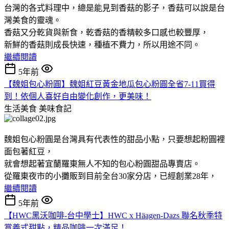
台灣的各式料理中，總是能見到香菇的影子，香菇可以說是台
灣美食的靈魂。
香菇又分乾貨與新食，乾香菇的香精較多口感也較豐厚，
新鮮的香菇則成長快速，種植不費力，所以用途不同。
繼續閱讀
5年前
【魏姐包心粉圓】魏姐紅豆黃金地瓜包心粉圓全省7-11買得
到！依個人喜好自由變化創作，更美味！
生活美食
美味食記
魏姐包心粉圓是台灣具有代表性的甜品小點，只要想起粉圓裡
面包著紅豆，
就會想起著宜蘭羅東無人不知的包心粉圓甜品專賣店。
從羅東夜市的小攤販到目前全台30家分店，已經創業28年，
繼續閱讀
5年前
【HWC黑沃咖啡-台中學士】HWC x Häagen-Dazs 聯名秋季特
賞義式甜點，精品咖啡一次滿足！