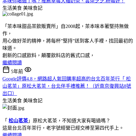
本味你喝過了嗎？推薦草莓大福奶茶、雲朵芝芝.粉莓好！
生活美食
美味食記
「茶本味甜品茶飲販賣所」自2008起，茶本味本著堅持無做
作，
用心做好茶的精神，將每杯”堅持”送到客人手裡，找回最初的
味道。
創新的口感飲料，顛覆飲料店的舊式口感，
繼續閱讀
5年前
Google評價4.8，網路超人氣回購率超高的台北百年茶行「 松
山茗茶」原松大茗茶，台北伴手禮推薦！（近南京復興站8號
出口）
生活美食
美味食記
「
松山茗茶
」原松大茗茶，不知道大家有喝過嗎？
這是台北百年茶行，老字號經營已經交棒至第四代手上。
繼續閱讀