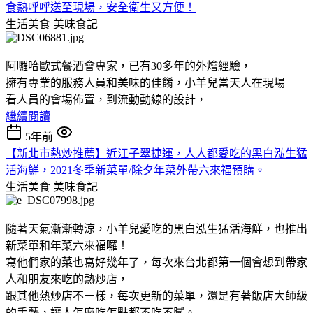
食熱呼呼送至現場，安全衛生又方便！
生活美食
美味食記
阿囉哈歐式餐酒會專家，已有30多年的外燴經驗，
擁有專業的服務人員和美味的佳餚，小羊兒當天人在現場
看人員的會場佈置，到流動動線的設計，
繼續閱讀
5年前
【新北市熱炒推薦】近江子翠捷運，人人都愛吃的黑白泓生猛
活海鮮，2021冬季新菜單/除夕年菜外帶六來福預購。
生活美食
美味食記
隨著天氣漸漸轉涼，小羊兒愛吃的黑白泓生猛活海鮮，也推出
新菜單和年菜六來福囉！
寫他們家的菜也寫好幾年了，每次來台北都第一個會想到帶家
人和朋友來吃的熱炒店，
跟其他熱炒店不ㄧ樣，每次更新的菜單，還是有著飯店大師級
的手藝，讓人怎麼吃怎點都不吃不膩。