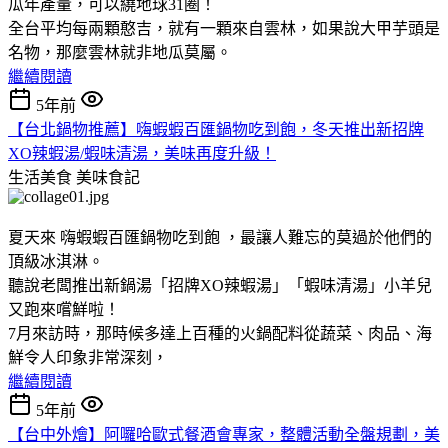
瓜年產量，可以繞地球31圈！
全台平均每兩顆憨吉，就有一顆來自雲林，如果說大甲芋頭是
名物，那麼雲林就非地瓜莫屬。
繼續閱讀
5年前
【台北鍋物推薦】嗨蝦蝦百匯鍋物吃到飽，冬天推出新招牌
XO辣蝦湯/蝦味清湯，美味再度升級！
生活美食
美味食記
夏天來 嗨蝦蝦百匯鍋物吃到飽 ，最讓人難忘的莫過於他們的
頂級冰淇淋。
聽說老闆推出新鍋湯「招牌XO辣蝦湯」「蝦味清湯」小羊兒
又跑來嚐鮮啦！
7月來訪時，那時候多達上百種的火鍋配料從蔬菜、肉品、海
鮮令人印象非常深刻，
繼續閱讀
5年前
【台中外燴】阿囉哈歐式餐酒會專家，整體活動全盤規劃，美