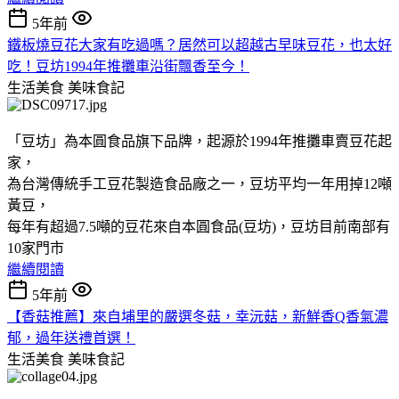
5年前
鐵板燒豆花大家有吃過嗎？居然可以超越古早味豆花，也太好
吃！豆坊1994年推攤車沿街飄香至今！
生活美食
美味食記
「豆坊」為本圓食品旗下品牌，起源於1994年推攤車賣豆花起
家，
為台灣傳統手工豆花製造食品廠之一，豆坊平均一年用掉12噸
黃豆，
每年有超過7.5噸的豆花來自本圓食品(豆坊)，豆坊目前南部有
10家門市
繼續閱讀
5年前
【香菇推薦】來自埔里的嚴選冬菇，幸沅菇，新鮮香Q香氣濃
郁，過年送禮首選！
生活美食
美味食記