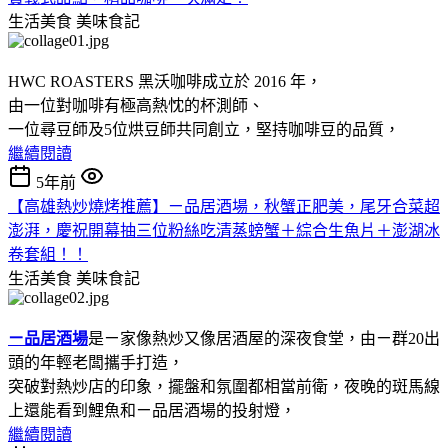
生活美食
美味食記
HWC ROASTERS 黑沃咖啡成立於 2016 年，
由一位對咖啡有極高熱忱的杯測師、
一位尋豆師及5位烘豆師共同創立，堅持咖啡豆的品質，
繼續閱讀
5年前
【高雄熱炒燒烤推薦】ㄧ品居酒場，秋蟹正肥美，尾牙合菜超
澎湃，慶祝開幕抽三位粉絲吃清蒸螃蟹＋綜合生魚片＋澎湖冰
卷套組！！
生活美食
美味食記
ㄧ品居酒場
是ㄧ家像熱炒又像居酒屋的深夜食堂，由ㄧ群20出
頭的年輕老闆攜手打造，
突破對熱炒店的印象，擺盤和氛圍都相當前衛，夜晚的斑馬線
上還能看到鯉魚和ㄧ品居酒場的投射燈，
繼續閱讀