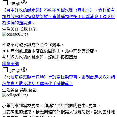
5年前
【台中好吃的鹹水雞】不吃不可鹹水雞（西屯店），食材都有
加蓋放冰磚保持食材新鮮，青菜種類很多！口感清爽！調味料
為純粹的雞高湯。
生活美食
美味食記
不吃不可鹹水雞成立至今10幾年，
2018年開放加盟本店在桃園龜山，北中南都有分店。
有別過去吃過的鹹水雞，調味料很簡單就
繼續閱讀
5年前
【台灣星級糕點虎月燒】虎珍堂糕點專賣，來到虎尾必吃的銅
板美食！散步甜點！雲林伴手禮推薦！
生活美食
美味食記
小羊兒來到雲林虎尾，拜訪地瓜甜點界的霸主--虎屋。
日式禪風的建築，精緻典雅的外觀讓人很難忽視，說到雲林地