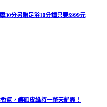
0分另贈足浴10分鐘只要$999元
草本香氣，讓頭皮維持一整天舒爽！