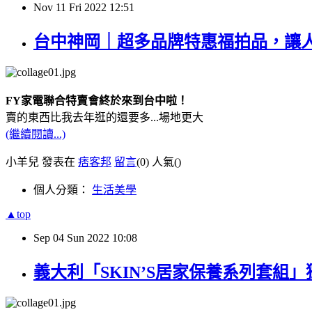
Nov
11
Fri
2022
12:51
台中神岡｜超多品牌特惠福拍品，讓人盡情搶
FY家電聯合特賣
會終於來到台中啦！
賣的東西比我去年逛的還要多...場地更大
(繼續閱讀...)
小羊兒 發表在
痞客邦
留言
(0)
人氣(
)
個人分類：
生活美學
▲top
Sep
04
Sun
2022
10:08
義大利「SKIN’S居家保養系列套組