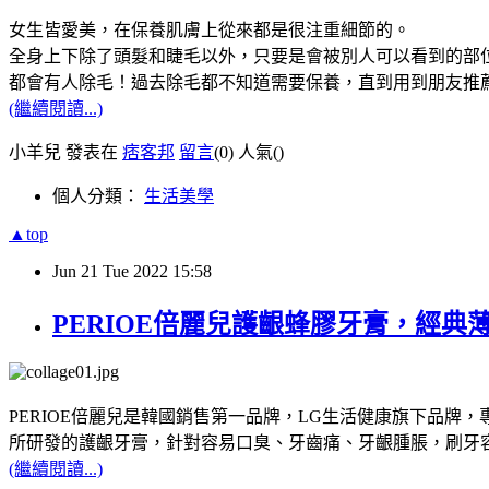
女生皆愛美，在保養肌膚上從來都是很注重細節的。
全身上下除了頭髮和睫毛以外，只要是會被別人可以看到的部
都會有人除毛！過去除毛都不知道需要保養，直到用到朋友推
(繼續閱讀...)
小羊兒 發表在
痞客邦
留言
(0)
人氣(
)
個人分類：
生活美學
▲top
Jun
21
Tue
2022
15:58
PERIOE倍麗兒護齦蜂膠牙膏，經
PERIOE
倍麗兒是韓國銷售第一品牌，
LG
生活健康旗下品牌，
所研發的護齦牙膏，針對容易口臭、牙齒痛、牙齦腫脹，刷牙
(繼續閱讀...)