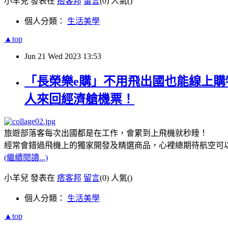
小羊兒 發表在
痞客邦
留言
(0)
人氣(
)
個人分類：
生活美學
▲top
Jun
21
Wed
2023
13:53
「長榮樂e購」不用飛出國也能線上購
人來回經濟艙機票！
旅遊部落客每次出國都是在工作，會累到上飛機就秒睡！
經常會錯過飛機上的獨家開發及精選商品，心裡總期待航空可
(繼續閱讀...)
小羊兒 發表在
痞客邦
留言
(0)
人氣(
)
個人分類：
生活美學
▲top