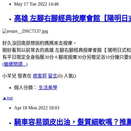
May
17
Tue
2022
14:46
高雄 左腳右腳經典按摩會館【陽明日式
好久沒回南部想說約媽媽來去按摩，
剛好看到以前常去的高雄 左腳右腳經典按摩會館【 陽明日式
有平日限定全身指壓30分＋腳底按摩30分另贈足浴10分鐘只要$
(繼續閱讀...)
小羊兒 發表在
痞客邦
留言
(0)
人氣(
)
個人分類：
生活美學
▲top
Apr
18
Mon
2022
18:03
騎車容易頭皮出油，髮質細軟嗎？推薦大