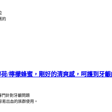
位
薦的
典薄荷/檸檬蜂蜜，剛好的清爽感，呵護到牙
專門針對牙齦問題
容易出血的族群使用。