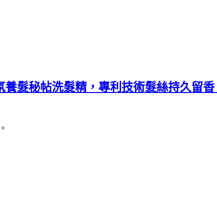
ot 香氛養髮秘帖洗髮精，專利技術髮絲持久留香
證。