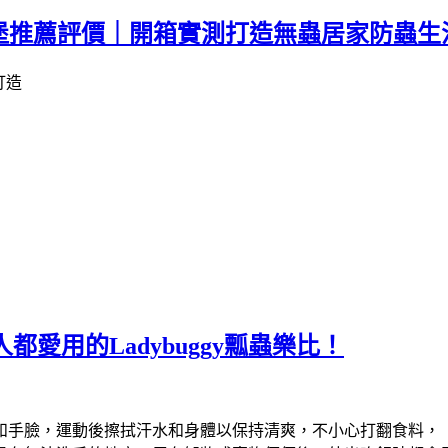
蟑堡推薦評價｜開箱實測打造無蟲居家防蟲生
愛用的Ladybuggy瓢蟲樂比！
和手臉，運動後擦拭汗水和身體以保持清爽，不小心打翻食料，