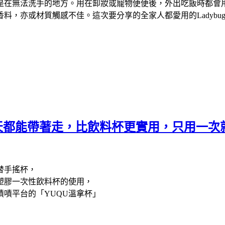
是在無法洗手的地方。用在卸妝或寵物便便後，外出吃飯時都會
料，亦或材質觸感不佳。這次要分享的全家人都愛用的Ladybug
天都能帶著走，比飲料杯更實用，只用一次
替手搖杯，
塑膠一次性飲料杯的使用，
嘖平台的「YUQU溫拿杯」