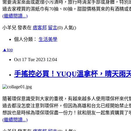
需要清潔桌面或處理小污漬時，旅行時清潔手部或身體，特別
過去家裡買的濕紙巾有70抽、80抽，甜甜價格買來的有酒精或香
(繼續閱讀...)
小羊兒 發表在
痞客邦
留言
(0)
人氣(
)
個人分類：
生活美學
▲top
Oct
17
Tue
2023
12:04
手搖控必買！YUQU溫拿杯，晴天雨
隨著環保意識受到大家的重視，有越來越多人使用環保杯來代
過去都沒怎麼注意到環保杯，但因為高雄和台北已經開始禁止
想說也是時候為環保環保盡一份力！就和朋友一起集資購買了嘖
(繼續閱讀...)