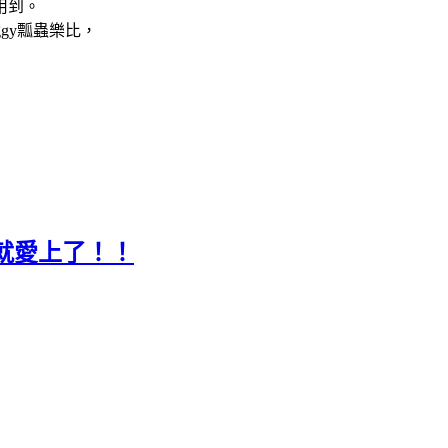
用到。
gy瓢蟲樂比，
就愛上了！！