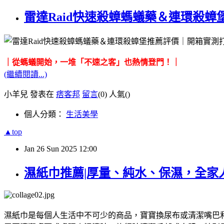
雷達Raid快速殺蟑螞蟻藥＆連環殺
｜從螞蟻開始，一堆「不速之客」也熱情登門！｜
(繼續閱讀...)
小羊兒 發表在
痞客邦
留言
(0)
人氣(
)
個人分類：
生活美學
▲top
Jan
26
Sun
2025
12:00
濕紙巾推薦|厚量、純水、保濕，全家人都
濕紙巾是每個人生活中不可少的商品，寶寶換尿布或清潔嘴巴