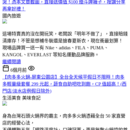
哭！憑本文章截圖，直接送價值 $100 煙斗牌襪子，按讚分享
再拿好禮！
國內旅遊
這場特賣真的沒在開玩笑，老闆說「明年不做了」，直接賠錢
清庫存！不管是想補冬裝還是搶春夏新衣，現在衝最划算！
現場品牌買一送一有 Nike、adidas、FILA、PUMA、
KANGOL、EVERLAST 等知名運動品牌服飾。
繼續閱讀
6個月前
【肉多多火鍋-屏東公園店】全台全天候平假日不限時！肉多
多輕量級套餐 299 元起，蔬食自助吧吃到飽，CP 值超高！(西
門店/淡水店例假日除外)
生活美食
美味食記
身為台灣石頭火鍋界的霸主，肉多多火鍋憑藉全台 50 家直營
店的經營心法，
不僅蟬聯五年「網路溫度計」口碑冠軍，更是無數火鍋控的首