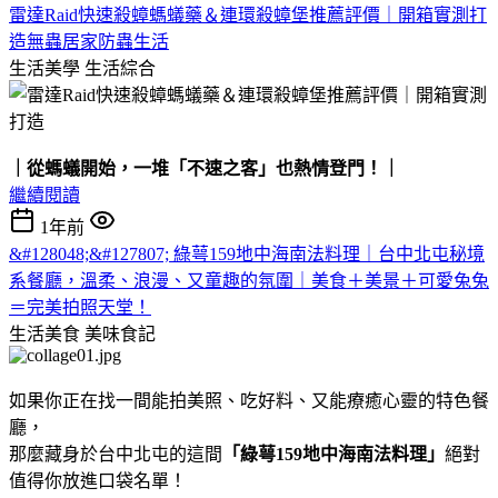
雷達Raid快速殺蟑螞蟻藥＆連環殺蟑堡推薦評價｜開箱實測打
造無蟲居家防蟲生活
生活美學
生活綜合
｜從螞蟻開始，一堆「不速之客」也熱情登門！｜
繼續閱讀
1年前
&#128048;&#127807; 綠萼159地中海南法料理｜台中北屯秘境
系餐廳，溫柔、浪漫、又童趣的氛圍｜美食＋美景＋可愛兔兔
＝完美拍照天堂！
生活美食
美味食記
如果你正在找一間能拍美照、吃好料、又能療癒心靈的特色餐
廳，
那麼藏身於台中北屯的這間
「綠萼159地中海南法料理」
絕對
值得你放進口袋名單！