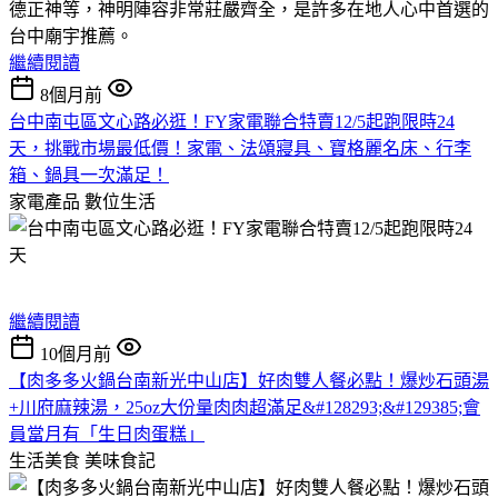
德正神等，神明陣容非常莊嚴齊全，是許多在地人心中首選的
台中廟宇推薦。
繼續閱讀
8個月前
台中南屯區文心路必逛！FY家電聯合特賣12/5起跑限時24
天，挑戰市場最低價！家電、法頌寢具、寶格麗名床、行李
箱、鍋具一次滿足！
家電產品
數位生活
繼續閱讀
10個月前
【肉多多火鍋台南新光中山店】好肉雙人餐必點！爆炒石頭湯
+川府麻辣湯，25oz大份量肉肉超滿足&#128293;&#129385;會
員當月有「生日肉蛋糕」
生活美食
美味食記