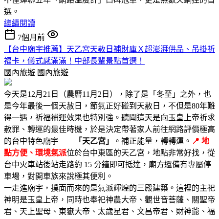
選。
繼續閱讀
7個月前
【台中廟宇推薦】天乙宮天赦日補財庫Ｘ超澎湃供品、吊掛祈
福卡，儀式感滿滿！中部長輩景點首選！
國內旅遊
國內旅遊
今天是12月21日（農曆11月2日），除了是「冬至」之外，也
是今年最後一個天赦日，節氣正好碰到天赦日，不但是80年難
得一遇，祈福補運效果也特別強。聽聞這天是向玉皇上帝祈求
赦罪、轉運的最佳時機，於是決定帶著家人前往網路評價極高
的台中特色廟宇——
「天乙宮」
。補正能量，轉轉運。
📍 地
點方便、環境氣派
位於台中東區的天乙宮，地點非常好找，從
台中火車站後站走路約 15 分鐘即可抵達，廟方還備有專屬停
車場，對開車族來說極其便利。
一走進廟宇，撲面而來的是氣派輝煌的三殿建築。這裡的主祀
神明是玉皇上帝，同時也奉祀神農大帝、觀世音菩薩、關聖帝
君、天上聖母、東嶽大帝、太歲星君、文昌帝君、財神爺、福