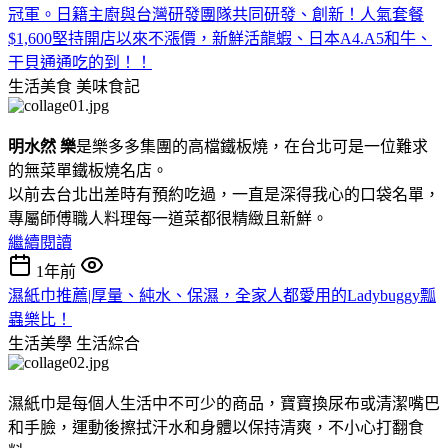
冠軍。日籍主廚與台灣研發團隊共同研發、創新！人氣套餐
$1,600堅持開店以來不漲價，新鮮活龍蝦、日本A4.A5和牛、
干貝通通吃的到！！
生活美食
美味食記
明水然 樂
是樂多多集團的高檔鐵板燒，在台北可是一位難求
的無菜單鐵板燒名店。
以前去台北出差時有預約吃過，一直是深得我心的口袋名單，
專屬師傅職人料理每一道菜都很精緻且新鮮。
繼續閱讀
1年前
濕紙巾推薦|厚量、純水、保濕，全家人都愛用的Ladybuggy瓢
蟲樂比！
生活美學
生活綜合
濕紙巾是每個人生活中不可少的商品，寶寶換尿布或清潔嘴巴
和手臉，運動後擦拭汗水和身體以保持清爽，不小心打翻食