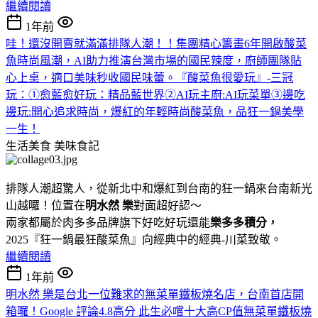
繼續閱讀
1年前
哇！還沒開賣就滿滿排隊人潮！！集團精心籌畫6年開啟酸菜
魚時尚風潮，AI助力推演台灣市場的國民辣度，廚師團隊貼
心上桌，適口美味秒收國民味蕾。『酸菜魚很愛玩』-三冠
玩：①愈藍愈好玩：精品藍世界②AI玩主廚:AI玩菜單③邊吃
邊玩:開心追求時尚，爆紅的年輕時尚酸菜魚，品狂一鍋美學
一生！
生活美食
美味食記
排隊人潮超驚人，從新北中和爆紅到台南的狂一鍋來台南新光
山越囉！位置在
明水然 樂
對面超好認～
兩家都屬於肉多多品牌旗下好吃好玩還能
樂多多積分，
2025『狂一鍋最狂酸菜魚』向經典中的經典-川菜致敬。
繼續閱讀
1年前
明水然 樂是台北一位難求的無菜單鐵板燒名店，台南首店開
箱囉！Google 評論4.8高分 此生必嚐十大高CP值無菜單鐵板燒