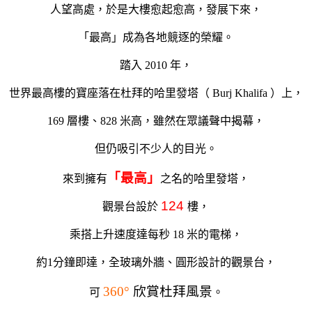
人望高處，於是大樓愈起愈高，發展下來，
「最高」成為各地競逐的榮耀。
踏入 2010 年，
世界最高樓的寶座落在杜拜的哈里發塔（ Burj Khalifa ）上，
169 層樓、828 米高，雖然在眾議聲中揭幕，
但仍吸引不少人的目光。
「最高」
來到擁有
之名的哈里發塔，
124
觀景台設於
樓，
乘搭上升速度達每秒 18 米的電梯，
約1分鐘即達，全玻璃外牆、圓形設計的觀景台，
360°
欣賞杜拜風景
可
。