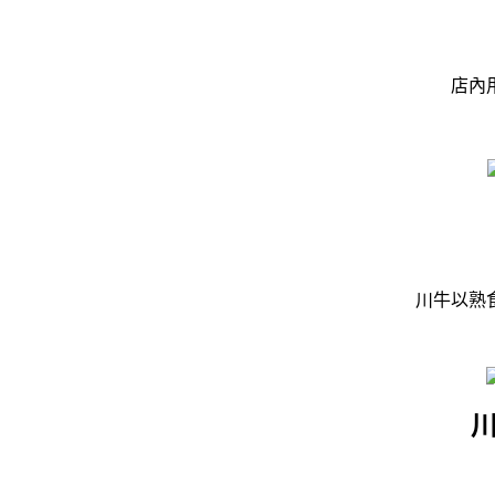
店內
川牛以熟