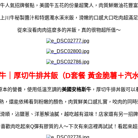
牛人氣招牌餐點，美國牛五花的份量超驚人，肉質鮮嫩油花豐富
上
川牛秘製醬汁和特選濁水溪米飯，滑嫩的口感大口吃肉超滿足
從來沒看肉肉這麼多的丼飯，真的很物超所值～
牛｜厚切牛排丼飯（D套餐 黃金脆薯＋汽
原本的營養，使用低溫烹調的
美國安格斯牛
，厚切牛排丼飯可以
分熟，還能依稀看到粉嫩的顏色，肉質鮮美口感扎實，咬肉的同時
滑順，沾鹽蔥、洋蔥解油膩，越吃越有滋味！店家還有另一招牌
合喜歡肉吃起來Q彈有膠質的人～下次有來店裡再試試！看起來超