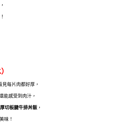
，
！
水）
看見每片肉都好厚，
還能感受到肉汁，
厚切
板腱牛排丼飯
，
美味！