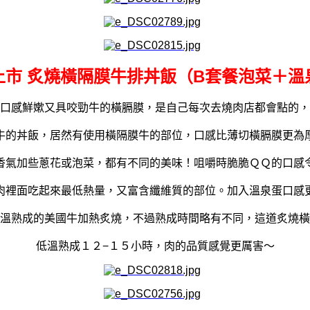
上市 炙燒橫隔膜牛排丼飯（B套餐泡菜＋溫
口感鮮嫰又具咬勁牛的橫膈膜，是自己每次去燒肉店都會點的，
牛的丼飯，居然有使用橫隔膜牛的部位，口感比薄切橫膈膜更為
香氣加些蔥花或泡菜，都有不同的美味！
咀嚼時
脆脆ＱＱ的口感
肉裡面吃起來最低熱量，又富含纖維質的部位。加入溫泉蛋口感
溫熟成的美國牛加熱炙燒，不過熟成時間略有不同，這道炙燒橫
低溫熟成１２−１５小時，肉的品質感覺更厲害～