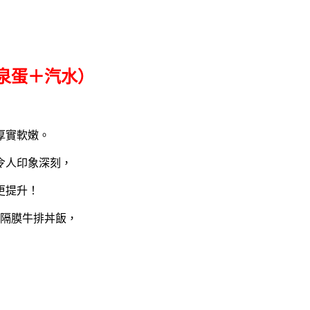
泉蛋＋汽水）
厚實軟嫩。
令人印象深刻
，
更提升！
隔膜牛排丼飯，