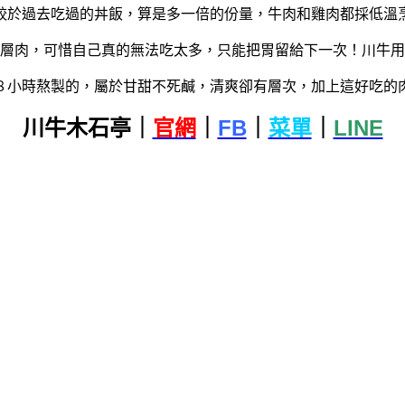
較於過去吃過的丼飯，算是多一倍的份量，牛肉和雞肉都採低溫
層肉，可惜自己真的無法吃太多，只能把胃留給下一次！川牛用
８小時熬製的，屬於甘甜不死鹹，清爽卻有層次，加上這好吃的
川牛木石亭｜
官網
｜
FB
｜
菜單
｜
LINE