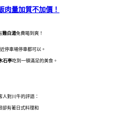
飯肉量加質不加價！
有
雞白湯
免費喝到爽！
近停車場停車都可以。
木石亭
吃到一頓滿足的美食。
客人對川牛的評語：
眼卻有著日式料理和