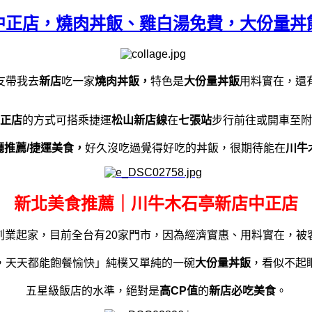
中正店，燒肉丼飯、雞白湯免費，大份量丼
友帶我去
新店
吃一家
燒肉丼飯，
特色是
大份量丼飯
用料實在，還
正店
的方式可搭乘捷運
松山新店線
在
七張站
步行前往或開車至附
推薦/捷運美食，
好久沒吃過覺得好吃的丼飯，很期待能在
川牛
新北美食推薦｜川牛木石亭新店中正店
創業起家，目前全台有20家門市，因為經濟實惠、用料實在，被
，天天都能飽餐愉快」純樸又單純的一碗
大份量丼飯
，看似不起
五星級飯店的水準，絕對是
高CP值
的
新店必吃美食
。