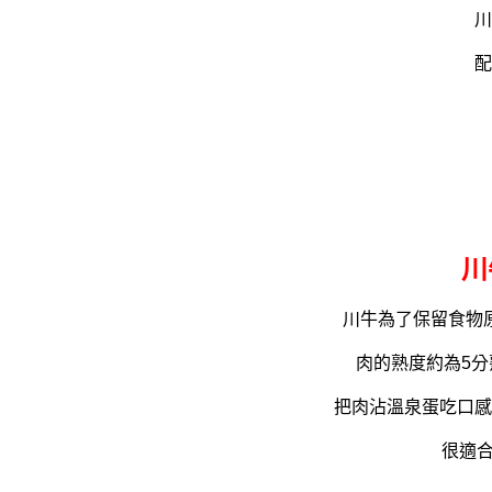
川
配
川
川牛為了保留食物
肉的熟度約為5
把肉沾溫泉蛋吃口感
很適