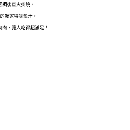
烹調後直火炙燒，
的獨家特調醬汁，
肉肉，讓人吃得超滿足！