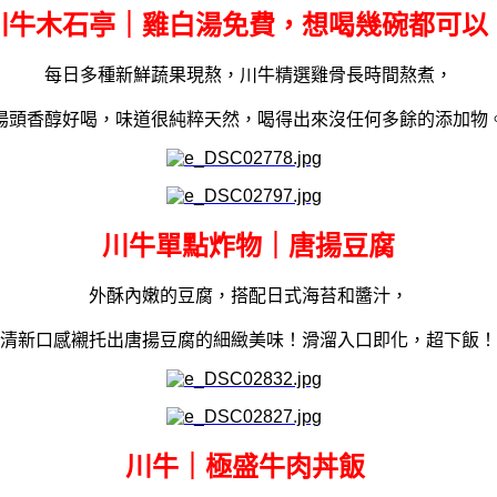
川牛木石亭｜雞白湯免費，想喝幾碗都可以
每日多種新鮮蔬果現熬，川牛精選雞骨長時間熬煮，
湯頭香醇好喝，味道很純粹天然，喝得出來沒任何多餘的添加物
川牛單點炸物｜唐揚豆腐
外酥內嫩的豆腐，搭配日式海苔和醬汁，
清新口感襯托出唐揚豆腐的細緻美味！滑溜入口即化，超下飯！
川牛｜極盛牛⾁丼飯