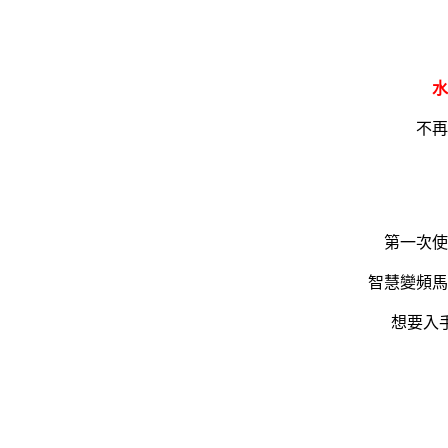
水
不再
第一次使
智慧變頻馬
想要入