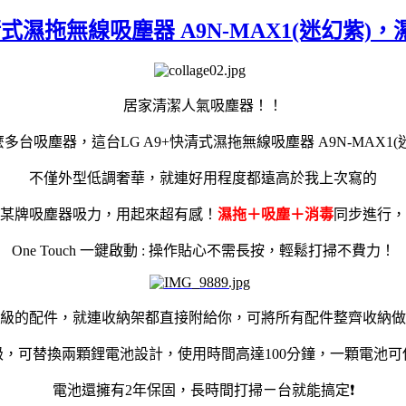
清式濕拖無線吸塵器 A9N-MAX1(迷幻紫
居家清潔人氣吸塵器！！
多台吸塵器，這台LG A9+快清式濕拖無線吸塵器 A9N-MAX1(
不僅外型低調奢華，就連好用程度都遠高於我上次寫的
某牌吸塵器吸力，用起來超有感！
濕拖＋吸塵＋消毒
同步進行，
One Touch 一鍵啟動 : 操作貼心不需長按，輕鬆打掃不費力！
級的配件，就連收納架都直接附給你，可將所有配件整齊收納做
，可替換兩顆鋰電池設計，使用時間高達100分鐘，一顆電池可
電池還擁有2年保固，
長時間打掃ㄧ台就能搞定❗️