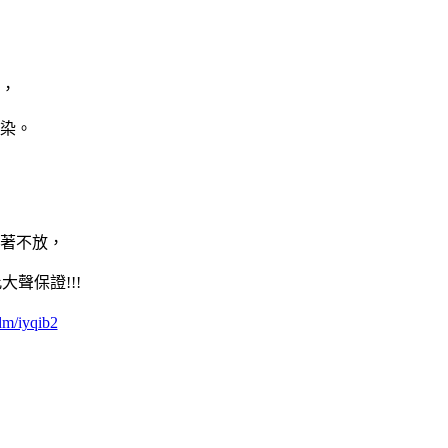
，
染。
著不放，
聲保證!!!
dm/iyqib2