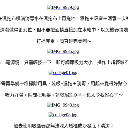
在濕拖布噴灑消毒水在濕拖布上再拖地，濕拖＋吸塵＋消毒一次
清潔做得更到位，但不要把酒精直接加在水箱中，以免機器損壞
打掃完畢，簡直是完美啊～
 Touch電源鍵，只需輕按一下，即可調節吸力大小，操作上超輕鬆
不需再準備一堆掃除用具，乾吸+濕拖＋消毒，用起來覺得好貼心
吸力好強，瞬間把毛髮、餅乾屑K.O掉，也太令我省心了～
過去使用吸塵器都無法深入矮櫃或沙發底下清潔，