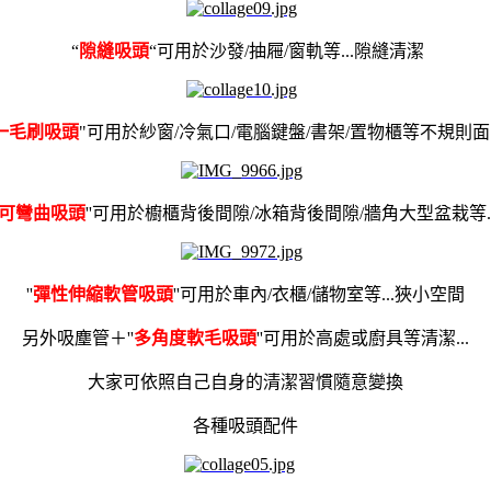
“
隙縫吸頭
“可用於沙發/抽屜/窗軌等...隙縫清潔
一毛刷吸頭
"可用於紗窗/冷氣口/電腦鍵盤/書架/置物櫃等不規則
可彎曲吸頭
''可用於櫥櫃背後間隙/冰箱背後間隙/牆角大型盆栽等..
''
彈性伸縮軟管吸頭
''可用於車內/衣櫃/儲物室等...狹小空間
另外吸塵管＋''
多角度軟毛吸頭
''可用於高處或廚具等清潔...
大家可依照自己自身的清潔習慣隨意變換
各種
吸頭配件