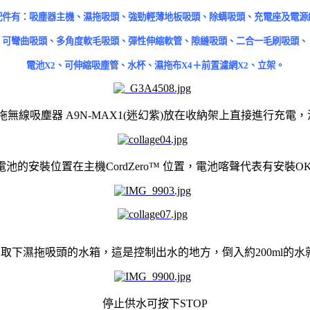
配件有：吸塵器主機、濕拖吸頭、強勁輕薄地板吸頭、除螨吸頭、充電座及電源
可彎曲吸頭、多角度軟毛吸頭、彈性伸縮軟管、隙縫吸頭、二合一毛刷吸頭、
電池X2、可伸縮吸塵管、水杯、濕拖布X4＋前置濾網X2、立架。
拖無線吸塵器 A9N-MAX1(迷幻紫)
放在收納架上直接進行充電，
電池的安裝位置在主機CordZero™ 位置，電池喀聲代表有安裝OK
H取下
濕拖吸頭的水箱，這是控制出水的地方，倒入約200ml的水
停止供水可按下STOP