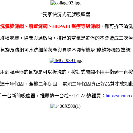
“獨家快清式氣旋吸塵器”
洗氣旋濾網、前置濾網、
HEPA13 醫療等級濾網
，都可拆下清洗
堆積灰塵，除塵與過敏原，排出的空氣是乾淨的不會造成二次污
氣旋及濾網可水洗細菌灰塵與異味不殘留機身!能維護機器效能!
用到吸塵器的氣旋是可以拆洗的，
按鈕式開關不用手指頭一直按
達十年保固 + 全機二年保固 + 電池二年保固真正好品質才敢如此大
手一台新的吸塵器，推薦這一台啦～LG A9這裡買：
https://momo.