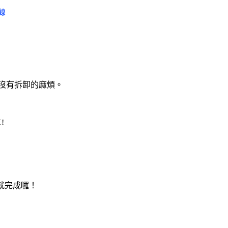
線
沒有拆卸的麻煩。
!
就完成囉！