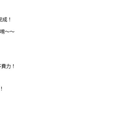
完成！
唷～～
不費力！
！