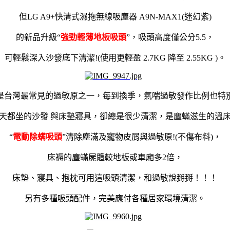
但
LG A9+快清式濕拖無線吸塵器 A9N-MAX1(迷幻紫)
的新品升級“
強勁輕薄地板吸頭
”，吸頭高度僅公分5.5，
可輕鬆深入沙發底下清潔!(使用更輕盈 2.7KG 降至 2.55KG )。
是台灣最常見的過敏原之一，每到換季，氣喘過敏發作比例也特
天都坐的沙發 與床墊寢具，卻總是很少清潔，是塵蟎滋生的溫
“
電動除螨吸頭
”清除塵滿及寵物皮屑與過敏原!(不傷布料)，
床褥的塵蟎屍體較地板或車廂多2倍，
床墊、寢具、抱枕可用這吸頭清潔，和過敏說掰掰！！！
另有多種吸頭配件，完美應付各種居家環境清潔。