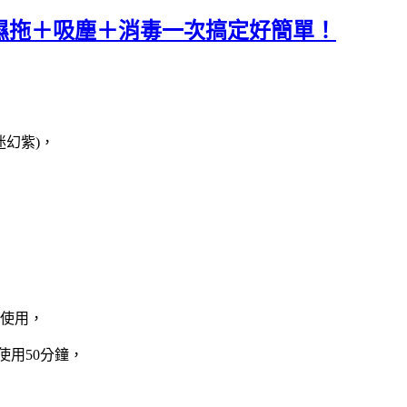
)，濕拖＋吸塵＋消毒一次搞定好簡單！
迷幻紫)，
使用，
使用50分鐘，