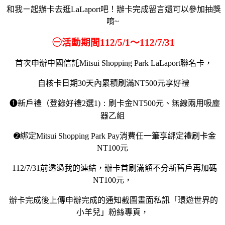
和我ㄧ起辦卡去逛
LaLaport
吧！辦卡完成留言還可以參加抽獎
唷
~
㊀
活動期間112
/5/1
～112
/7/31
首次申辦中國信託
Mitsui Shopping Park LaLaport
聯名卡，
自核卡日期
30
天內累積刷滿
NT500
元享好禮
➊新戶禮（登錄好禮
2
選
1)：
刷卡金
NT500
元、無線兩用吸塵
器乙組
➋
綁定
Mitsui Shopping Park Pay
消費任一筆享綁定禮刷卡金
NT100
元
112/7/31
前透過我的連結，辦卡首刷滿額不分新舊戶再加碼
NT100
元，
辦卡完成後上傳申辦完成的通知截圖畫面私訊「環遊世界的
小羊兒」粉絲專頁，