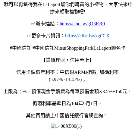
就可以再獲得我在
LaLaport
幫你們購買的小禮物，大家快來申
辦來領取禮物吧
!
✅
辦卡連結：
https://ctbc.tw/gO3RR0
✅
更多卡片資訊：
https://ctbc.tw/xgCClK
#
中國信託
#
中國信託
MitsuiShoppingParkLaLaport
聯名卡
【謹慎理財，信用至上】
信用卡循環年利率：中信銀
ARMs
指數
+
加碼利率
(5.97%~13.47%)
；
上限為
15%
，預借現金手續費為每筆預借金額
X3.5%+150
元，
循環利率基準日為
104
年
9
月
1
日，
其他費用請上中國信託銀行官網查詢。