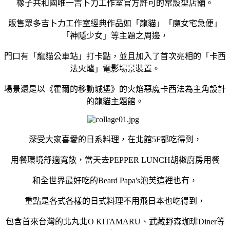
橡子共和國唯一吉卜力工作室官方許可的常設型店舖。
販售眾多吉卜力工作室經典作品如「龍貓」「魔女宅急便」
「神隱少女」等主題之周邊，
門口有「龍貓公車站」打卡點，並且加入了首次亮相的「卡西
法火爐」電影場景裝置。
場景還是以《霍爾的移動城堡》的火焰惡魔卡西法為主角設計
的龍貓主題館。
深受大家喜愛的日系料理，在北館
5F
都吃得到，
用餐環境舒適寬敞，當天去
PEPPER LUNCH
胡椒廚房用餐
和全世界最好吃的
Beard Papa's
泡芙這裡也有，
重點是各式各樣的日式料理不用飛日本也吃得到，
包含首來台灣的北丸
北
O KITAMARU
、武藏野森珈琲
Diner
等