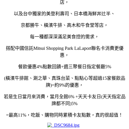
店，
以及台中獨家的美登利壽司、日本橋海鮮丼辻半、
京都勝牛、橫濱牛排、高木和牛食堂等店
，
每一種都深深滿足美食控的需求，
搭配中國信託
Mitsui Shopping Park LaLaport
聯名卡消費更優
惠，
餐飲優惠
4%
點數回饋
+
週三聚餐日指定餐廳
5%
(
橫濱牛排館、涮之華、真珠台菜、點點心等超過
15
家餐飲品
牌
)=
約
9%
的優惠，
若是生日當月來消費，當月全館
6% +
天天卡友日
(
天天指定品
牌都不同
)5%
=
最高
11%
，吃飯、購物同時累積卡友點數，真的很超值！