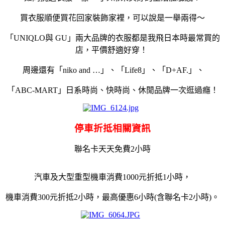
買衣服順便買花回家裝飾家裡，可以說是一舉兩得～
「
UNIQLO
與
GU
」兩大品牌的衣服都是我飛日本時最常買的
店，平價舒適好穿！
周邊
還有「
niko and …
」、「
Life8
」、「
D+AF.
」、
「
ABC-MART
」日系時尚、快時尚、休閒品牌一次逛過癮！
停車折抵相關資訊
聯名卡天天免費2小時
汽車及大型重型機車消費1000元折抵1小時，
機車消費300元折抵2小時，最高優惠6小時(含聯名卡2小時)。