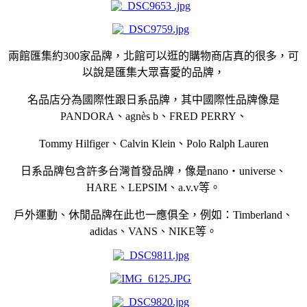
兩館匯集約
300
家品牌，北館可以逛的購物商店真的很多，可
以說是匯集大眾喜愛的品牌，
名品店分為國際性跟日系品牌
，
其中
國際性品牌
像
是
PANDORA
、
agnès b
、
FRED PERRY
、
Tommy
Hilfiger
、
Calvin Klein
、
Polo Ralph Lauren
日系品牌包含許多台灣首發品牌，像是
nano
・
universe
、
HARE
、
LEPSIM
、
a.v.v
等。
戶外運動、休閒品牌在此也一應俱全，例如：
Timberland
、
adidas
、
VANS
、
NIKE
等。