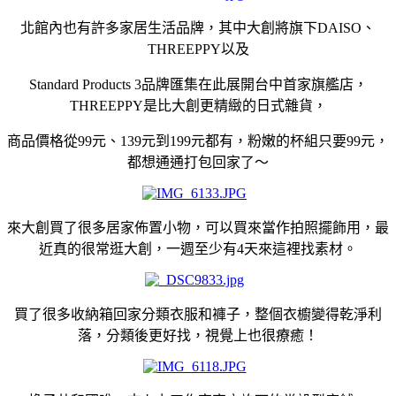
北館內也有許多家居生活品牌，其中大創將旗下
DAISO
、
THREEPPY
以及
Standard Products 3
品牌匯集在此展開台中首家旗艦店，
THREEPPY
是比大創更精緻的日式雜貨，
商品價格從
99
元、
139
元到
199
元都有，粉嫩的杯組只要
99
元，
都想通通打包回家了～
來大創買了很多居家佈置小物，可以買來當作拍照擺飾用，最
近真的很常逛大創，一週至少有4天來這裡找素材。
買了很多收納箱回家分類衣服和褲子，整個衣櫥變得乾淨利
落，分類後更好找，視覺上也很療癒！