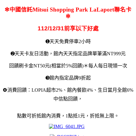
✼
中國信託Mitsui Shopping Park LaLaport聯名卡
✼
112/12/31
前享以下
好處
➊
天天免費停車
2
小時
➋
天天卡友日活動，館內天天指定品牌單筆滿NT999元
回饋刷卡金NT50元(相當於5%回饋)＊每人每日現領一次
➌
館內指定品牌
9
折起
❹
消費回饋：
LOPIA
超市
2%
、館內餐飲
4%
、生日當月全館
6%
中信點回饋，
點數可折抵館內消費，
1
點抵
1
元，折抵無上限。