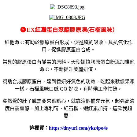
❺
EX
紅灩蛋白聚醣膠原凍
(
石榴風味）
維他命 C 有助於膠原蛋白形成，促進鐵的吸收，具抗氧化作
用，促進膠原蛋白合成。
常見的膠原蛋白有變美的原料。天使娜拉膠原蛋白粉添加維他
命 C，不斷提升美
麗妍值
，
幫助合成膠原蛋白，達到養
妍
好氣色的功效，吃起來就像果凍
一樣，石榴風味口感 QQ 好吃，有時候工作忙碌，
突然覺的肚子餓需要來點點心，就靠這個補充元氣，超強高濃
度白藜蘆醇，加上專利莓、紅石榴、蝦紅素加持，這款我超
愛！
這裡買：
https://tinyurl.com/ykz4po4s