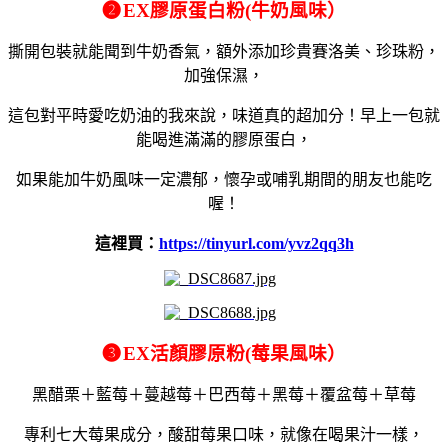
❷
EX
膠原蛋白粉
(
牛奶風味）
撕開包裝就能聞到牛奶香氣，額外添加珍貴賽洛美、珍珠粉，
加強保濕，
這包對平時愛吃奶油的我來說，味道真的超加分！早上一包就
能喝進滿滿的膠原蛋白，
如果能加牛奶風味一定濃郁，懷孕或哺乳期間的朋友也能吃
喔！
這裡買：
https://tinyurl.com/yvz2qq3h
❸
EX
活顏膠原粉
(
莓果風味）
黑醋栗＋藍莓＋蔓越莓＋巴西莓＋黑莓＋覆盆莓＋草莓
專利七大莓果成分，酸甜莓果口味，就像在喝果汁一樣，