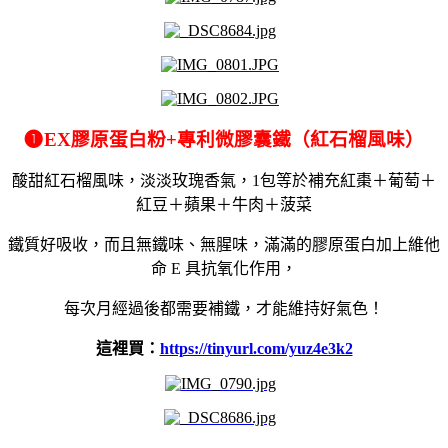
❶
EX
膠原蛋白粉
+
專利微膠囊鐵（紅石榴風味）
酸甜紅石榴風味，淡淡玫瑰香氣，1包等於補充紅棗＋葡萄＋
紅豆＋蘋果＋牛肉＋菠菜
鐵質好吸收，
而且無鐵味、無腥味，
滿滿的膠原蛋白加上維他
命 E 具抗氧化作用，
每次月經過後都需要補鐵，才能維持好氣色！
這裡買：
https://tinyurl.com/yuz4e3k2