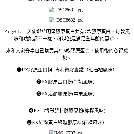
Angel Lala 天使娜拉明星膠原蛋白共有
7
款膠原蛋白，每款風
味和功能都不ㄧ樣，可以說是滿足全年齡的需求。
來和大家分享自己購買其中5款膠原蛋白，使用後的心得感
想。
❶
EX
膠原蛋白粉
+
專利微膠囊鐵（紅石榴風味）
❷
EX
膠原蛋白粉
(
牛奶風味）
❸
EX
活顏膠原粉
(
莓果風味）
❹
EX C
皙榖胱甘肽膠原粉
(
檸檬風味
)
❺
EX
紅灩蛋白聚醣膠原凍
(
石榴風味）