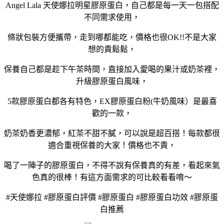
Angel Lala 天使娜拉明星膠原蛋白，自己都是每一天一包搭配
不同需求使用，
條狀包裝方便攜帶，
走到哪都能吃，價格也很OK!!不是大家
想的貴鬆鬆，
保養自己都是趁下午茶時間，
直接加入愛喝的果汁或奶茶裡，
升級膠原蛋白風味，
5款膠原蛋白都各有特色，
EX
膠原蛋白粉
(
牛奶風味）是最喜
歡的一款，
奶茶奶香更濃郁，紅茶不甜不膩，可以說是超百搭！
每款都很
適合重視保養的大家！價格也不貴，
喝了一陣子的膠原蛋白，不得不說有保養真的有差，
看起來氣
色真的很棒！有這方面需求的可比較看看唷～
#天使娜拉 #膠原蛋白評價 #膠原蛋白 #膠原蛋白功效 #膠原蛋
白推薦