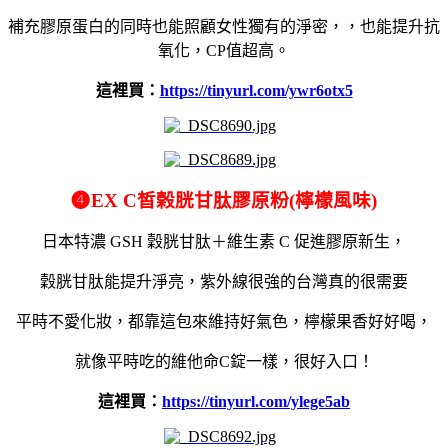
補充膠原蛋白的同時也能照顧女性獨有的淨密，
，也能提升抗
氧化，
CP值超高。
這裡買：
https://tinyurl.com/ywr6otx5
❹
EX C
皙榖胱甘肽膠原粉
(
檸檬風味
)
日本特濃 GSH 穀胱甘肽＋維生素 C 促進膠原新生，
穀胱甘肽能提升淨亮，紫外線很強的台灣真的很需要
平時不愛化妝，都靠這包來維持好氣色，檸檬果香好好喝，
就像平時吃的維他命C錠一樣，很好入口！
這裡買：
https://tinyurl.com/ylege5ab