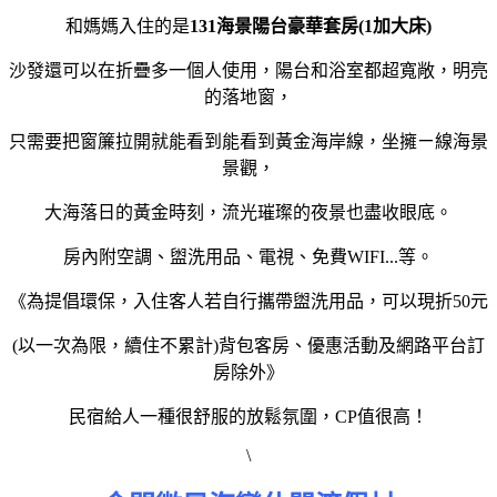
和媽媽入住的是
131海景陽台豪華套房(1加大床)
沙發還可以在折疊多一個人使用，陽台和浴室都超寬敞，明亮
的落地窗，
只需要把窗簾拉開就能看到能看到黃金海岸線，坐擁ㄧ線海景
景觀，
大海落日的黃金時刻，流光璀璨的夜景也盡收眼底。
房內附空調、盥洗用品、電視、免費WIFI...等。
《為提倡環保，入住客人若自行攜帶盥洗用品，可以現折50元
(以一次為限，續住不累計)背包客房、優惠活動及網路平台訂
房除外》
民宿給人一種很舒服的放鬆氛圍，CP值很高！
\