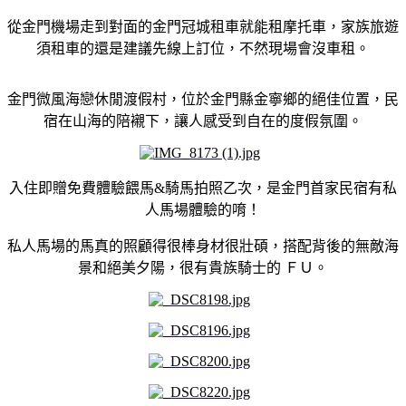
從金門機場走到對面的金門冠城租車就能租摩托車，家族旅遊
須租車的還是建議先線上訂位，不然現場會沒車租。
金門微風海戀休閒渡假村，位於金門縣金寧鄉的絕佳位置，民
宿在山海的陪襯下，讓人感受到自在的度假氛圍。
入住即贈免費體驗餵馬&騎馬拍照乙次，是金門首家民宿有私
人馬場體驗的唷！
私人馬場的馬真的照顧得很棒身材很壯碩，搭配背後的無敵海
景和絕美夕陽，很有貴族騎士的 ＦＵ。