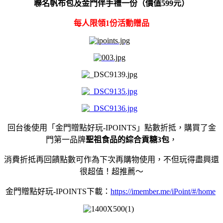
聯名帆布包及金門伴手禮一份（價值599元）
每人限領1份活動贈品
回台後使用「金門贈點好玩-
IPOINTS
」點數折抵，購買了金
門第一品牌
聖祖食品的綜合貢糖3包
，
消費折抵再回饋點數可作為下次再購物使用，不但玩得盡興還
很超值！超推薦～
金門贈點好玩-
IPOINTS
下載：
https://imember.me/iPoint/#/home