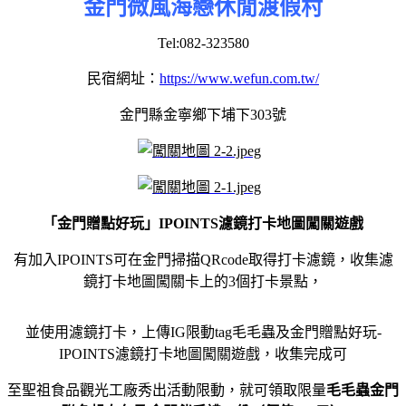
金門微風海戀休閒渡假村
Tel:082-323580
民宿網址：
https://www.wefun.com.tw/
金門縣金寧鄉下埔下303號
「金門贈點好玩」
IPOINTS
濾鏡打卡地圖闖關遊戲
有加入
IPOINTS
可在金門掃描QRcode取得打卡濾鏡，收集濾
鏡打卡地圖闖關卡上的3個打卡景點，
並使用
濾鏡打卡，
上傳IG限動tag毛毛蟲及金門贈點好玩-
IPOINTS
濾鏡打卡地圖闖關遊戲，收集完成可
至聖祖食品觀光工廠秀出活動限動，就可領取限量
毛毛蟲金門