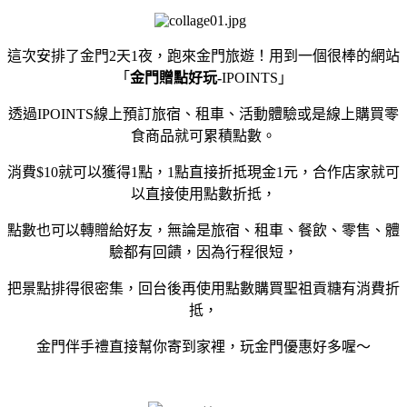
這次安排了
金門2天1夜，跑來金門旅遊！用到一個很棒的網站
「
金門贈點好玩-
IPOINTS
」
透過
IPOINTS
線上預訂旅宿、租車、活動體驗或是線上購買零
食商品就可累積點數。
消費$10就可以獲得1點，1點直接折抵現金1元，合作店家就可
以直接使用點數折抵，
點數也可以轉贈給好友，
無論是旅宿、租車、餐飲、零售、體
驗都有回饋，因為行程很短，
把景點排得很密集，回台後再使用點數購買
聖祖貢糖有消費折
抵，
金門伴手禮直接幫你寄到家裡，玩金門優惠好多喔～