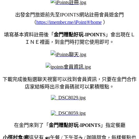
出發金門旅遊前先至
IPOINTS
網站註冊會員遊金門
（
https://imember.me/iPoint/#/home
）
填寫基本資料註冊後「
金門贈點好玩-
IPOINTS
」會出現在Ｌ
ＩＮＥ裡面，到金門時打開它使用即可。
下載完成後點選聊天視窗可以找到會員資訊，只要在金門合作
店家結帳時出示會員碼就可以累積贈點。
在金門來到了
「
金門贈點好玩-
IPOINTS
」指定餐廳
小徑村食/廊
這兒有 🍛午餐 / 下午茶☕️ / 咖啡甜食，
每樣餐點也