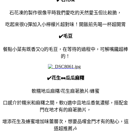
石花凍的製作很像平時我們愛吃的天然愛玉但比較脆，
吃起來很Q彈加入小檸檬片超對味！開飯前先喝一杯超開胃
✔️毛豆
餐點小菜有既香又Q的毛豆，在等待的過程中，可解嘴饞超棒
的！
✔️花生🥜瓜瓜麻糬
軟糯地瓜麻糬/花生麻荖脆片/蜂蜜
口感介於糯米和麻糬之間，軟Q適中且地瓜香氣濃郁，搭配金
門在地才有的麻荖脆片，
增添花生及蜂蜜增加味蕾層次，想要品嚐金門才有的點心，這
道超推薦🎶