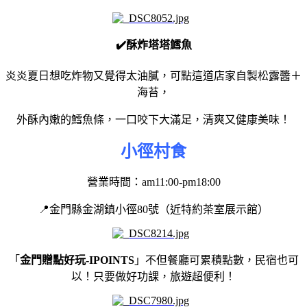
✔️酥炸塔塔鱈魚
炎炎夏日想吃炸物又覺得太油膩，可點這道店家自製松露醬＋
海苔，
外酥內嫩的鱈魚條，一口咬下大滿足，清爽又健康美味！
小徑村食
營業時間：am11:00-pm18:00
📍金門縣金湖鎮小徑80號（近特約茶室展示館）
「
金門贈點好玩-
IPOINTS
」不但餐廳可累積點數，
民宿也可
以！只要做好功課，旅遊超便利！