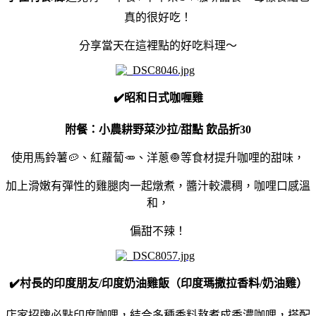
真的很好吃！
分享當天在這裡點的好吃料理～
✔️
昭和日式咖喱雞
附餐：小農耕野菜沙拉/甜點 飲品折30
使用馬鈴薯🥔、紅蘿蔔🥕、洋蔥🧅等食材提升咖哩的甜味，
加上滑嫩有彈性的雞腿肉一起燉煮，醬汁較濃稠，咖哩口感溫
和，
偏甜不辣！
✔️村長的印度朋友/印度奶油雞飯（印度瑪撒拉香料/奶油雞）
店家招牌必點印度咖哩，結合多種香料熬煮成香濃咖哩，搭配