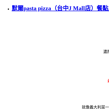
默爾pasta pizza（台中J Ma
濃
就像義大利菜一