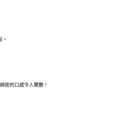
鬆。
綿密的口感令人驚艷！