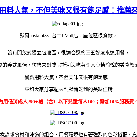
ll店）餐點用料大氣，不但美味又很有飽足感！推薦
默爾
pasta pizza
台中
J Mall
店，座位區很寬敞，
設有開放式獨立包廂區，很適合邀約三五好友來這用餐，
厚的義式風情，彷彿來到威尼斯河邊吃著令人心情愉悅的美食饗
餐點用料大氣，不但美味又很有飽足感！
來和大家分享週末到默爾吃到的美味佳餚
內用低消成人
250/6
歲（含）以下兒童每人
100
；需加
10%
服務費
樣講求食材和味道的組合，用餐環境也有著強烈的色彩搭配，充