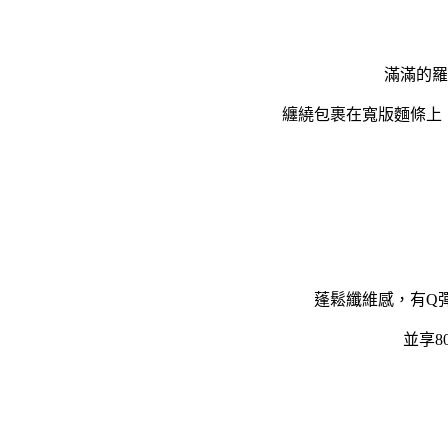
滿滿的羅
纏繞包裹在寬版麵條上
蓬鬆纖維感，有Q
並享8