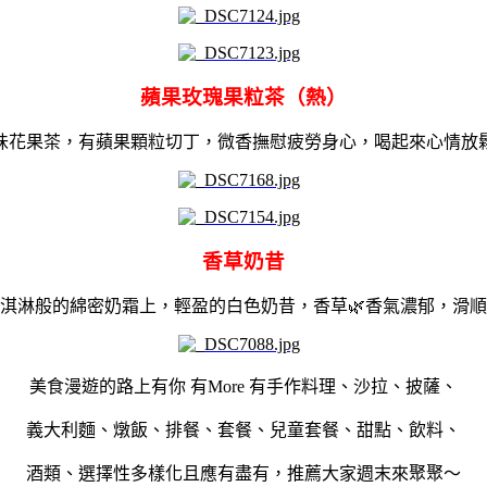
蘋果玫瑰果粒茶（熱）
味花果茶，有蘋果顆粒切丁，微香撫慰疲勞身心，喝起來心情放
香草奶昔
淇淋般的綿密奶霜上，輕盈的白色奶昔，香草
🌿
香氣濃郁，滑順
美食漫遊的路上有你 有More 有手作料理、沙拉
、披薩
、
義大利麵
、燉飯
、排餐
、套餐
、兒童套餐
、甜點
、飲料
、
酒類
、選擇性多樣化且應有盡有，推薦大家週末來聚聚～