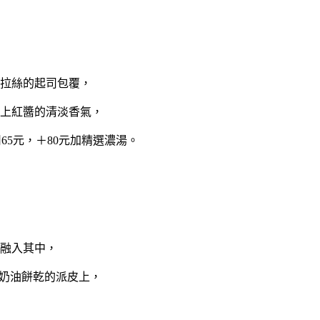
拉絲的起司包覆，
上紅醬的清淡香氣，
司
65元，＋
80元
加精選濃湯。
融入其中，
奶油餅乾的派皮上，