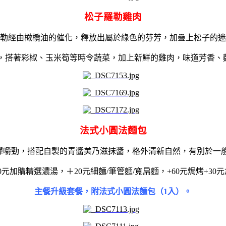
松子羅勒雞肉
勒經由橄欖油的催化，釋放出屬於綠色的芬芳，加疊上松子的迷
，搭著彩椒、玉米筍等時令蔬菜，加上新鮮的雞肉，味道芳香、
法式小圓法麵包
彈嚼勁，搭配自製的青醬美乃滋抹醬，格外清新自然，有別於一
0元加購精選濃湯，＋20元
細麵
/
筆管麵
/
寬扁麵，
+60元
焗烤
+30元
主餐升級套餐，附法式小圓法麵包（1入）。