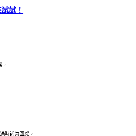
來試試！
宴，
。
滿時尚氛圍感。