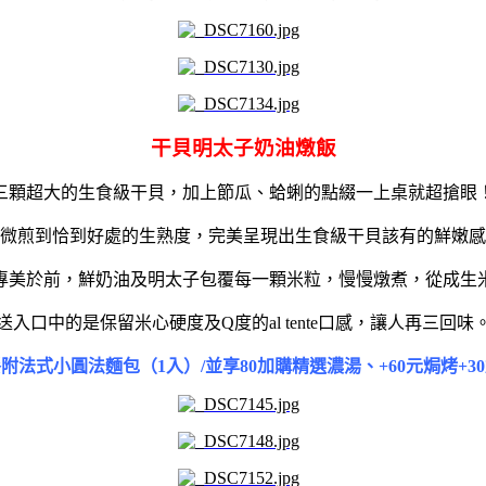
干貝明太子奶油燉飯
三顆超大的生食級干貝，加上節瓜、蛤蜊的點綴一上桌就超搶眼
微煎到恰到好處的生熟度，完美呈現出生食級干貝該有的鮮嫩感
專美於前，鮮奶油及明太子包覆每一顆米粒，慢慢燉煮，從成生
送入口中的是保留米心硬度及Q度的al tente口感，讓人再三回味
附法式小圓法麵包（1入）/並享
80
加購精選濃湯、
+60元
焗烤
+30