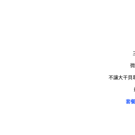
微
不讓大干貝
套餐