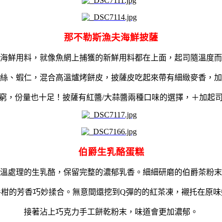
那不勒斯漁夫海鮮披薩
海鮮用料，就像魚網上捕獲的新鮮用料都在上面，起司隨溫度而
絲、蝦仁，混合高溫爐烤餅皮，披薩皮吃起來帶有細緻麥香，加
窮，份量也十足！披薩有紅醬/大蒜醬兩種口味的選擇，＋加起
伯爵生乳酪蛋糕
溫處理的生乳酪，保留完整的濃郁乳香。細細研磨的伯爵茶粉末
手柑的芳香巧妙揉合。無意間還挖到
Q
彈的的紅茶凍，襯托在原味
接著沾上巧克力手工餅乾粉末，味道會更加濃郁。