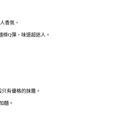
人香氛，
麵條
Q
彈，味道超迷人。
般只有優格的抹醬。
加麵。