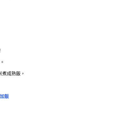
！
。
米煮成熟飯，
。
加飯