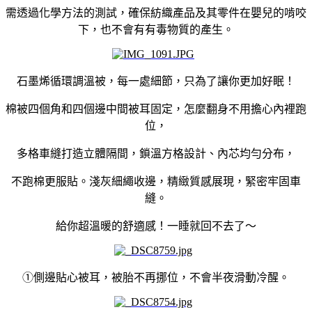
需透過化學方法的測試，確保紡織產品及其零件在嬰兒的啃咬
下，也不會有有毒物質的產生。
石墨烯循環調溫被，每一處細節，只為了讓你更加好眠！
棉被四個角和四個邊中間被耳固定，怎麼翻身不用擔心內裡跑
位，
多格車縫打造立體隔間，鎖溫方格設計、內芯均勻分布，
不跑棉更服貼。淺灰細繩收邊，精緻質感展現，緊密牢固車
縫。
給你超溫暖的舒適感！一睡就回不去了～
①側邊貼心被耳，被胎不再挪位，不會半夜滑動冷醒。