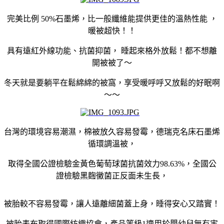
完美比例 50%石墨烯，比一般纖維能提供更佳的溫熱性能 ，
暖被超快！！
具有遠紅外線功能、抗菌抑菌， 睡起來格外放鬆！都不想離
開被被了～
冬天就是要躺平在鬆綿綿的被窩，享受暖呼呼又放鬆的好眠啊
～～
台灣的環境容易潮濕，棉被放久容易發霉，德瑞克名床石墨烯
循環調溫被，
取得全國公證檢驗金黃色葡萄球菌抗菌效力
98.63%
，全國公
證檢驗黑麴黴菌正反面未生長，
被胎較不容易發霉，讓人遠離細菌蓋上身，睡得安心又踏實！
被胎表布取得國際紡織協會，產品等級1適用於嬰幼兒無有害