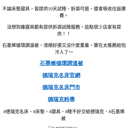
不論床墊寢具，皆提供10天試睡、拆袋可退，還會吸收往返運
費。
沒想到連寢具都有提供拆袋試睡服務，這點很少店家有提
供！！
石墨烯循環調溫被，滑順好摸又沒什麼重量，實在太推薦給怕
冷人了～
石墨烯循環調溫被
德瑞克名床官網
德瑞克名床門市
德瑞克粉專
#
德瑞克名床、
#
床墊、
#
寢具、
#
睡不好交給德瑞克、
#
石墨烯
被