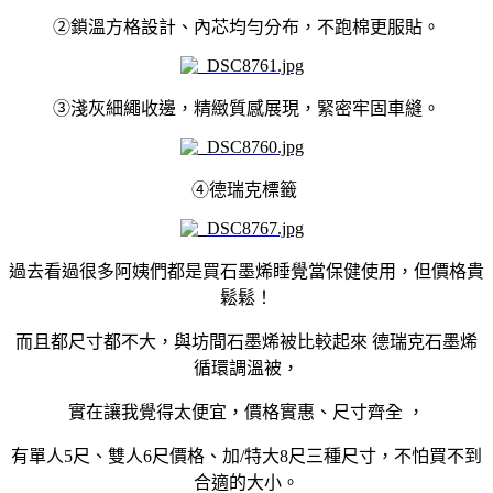
②鎖溫方格設計、內芯均勻分布，不跑棉更服貼。
③淺灰細繩收邊，精緻質感展現，緊密牢固車縫。
④德瑞克標籤
過去看過很多阿姨們都是買石墨烯睡覺當保健使用，但價格貴
鬆鬆！
而且都尺寸都不大，與坊間石墨
烯
被比較起來
德瑞克石墨
烯
循環調溫被，
實在讓我覺得太便宜，價格實惠、尺寸齊全 ，
有單人5尺、雙人6尺價格、加/特大8尺三種尺寸，不怕買不到
合適的大小。